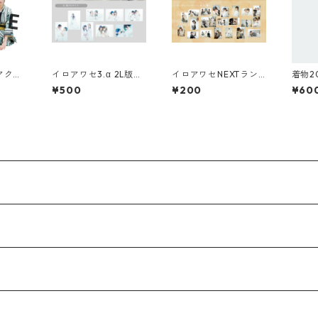
アクリ
イロアワセ3.α 2L版ブ
イロアワセNEXTラン
着物2
ロマイド
ダムブロマイド
ドセ
¥500
¥200
¥60