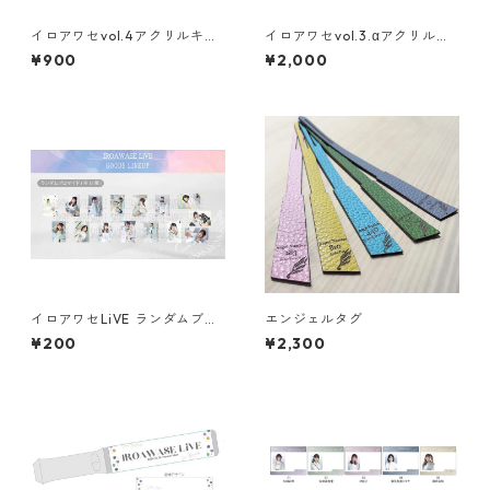
イロアワセvol.4アクリルキー
イロアワセvol.3.αアクリルス
ホルダー
タンド
¥900
¥2,000
イロアワセLiVE ランダムブロ
エンジェルタグ
マイド
¥200
¥2,300