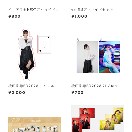
イロアワセNEXTブロマイドセ
vol.3.5ブロマイドセット
ット
¥800
¥1,000
松田彩希BD2026 アクリルス
松田彩希BD2026 2Lブロマイ
タンド
ド
¥2,000
¥700