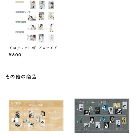
イロアワセLiVE ブロマイドセ
ット
¥600
その他の商品