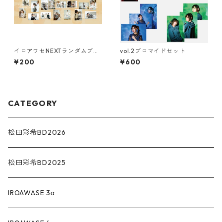
イロアワセNEXTランダムブロ
vol.2ブロマイドセット
マイド
¥200
¥600
CATEGORY
松田彩希BD2026
松田彩希BD2025
IROAWASE 3α